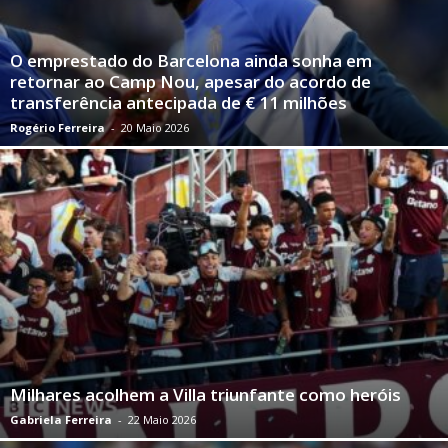
O emprestado do Barcelona ainda sonha em
retornar ao Camp Nou, apesar do acordo de
transferência antecipada de € 11 milhões
Rogério Ferreira
-
20 Maio 2026
Milhares acolhem a Villa triunfante como heróis
Gabriela Ferreira
-
22 Maio 2026