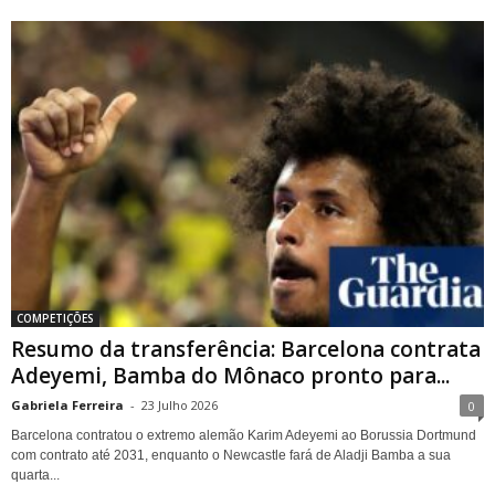
COMPETIÇÕES
Resumo da transferência: Barcelona contrata
Adeyemi, Bamba do Mônaco pronto para...
Gabriela Ferreira
-
23 Julho 2026
0
Barcelona contratou o extremo alemão Karim Adeyemi ao Borussia Dortmund
com contrato até 2031, enquanto o Newcastle fará de Aladji Bamba a sua
quarta...