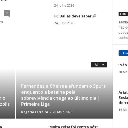
24 Julho 2026
0
COMP
FC Dallas deve saber
ro
També
24 Julho 2026
não d
outro
conhe
En
‘Não 
All
30 Ma
Fernandez e Chelsea afundam o Spurs
enquanto a batalha pela
Árbit
Sesk
m o
sobrevivência chega ao último dia |
derro
zolis
Primeira Liga
15 Ma
Rogério Ferreira
-
20 Maio 2026
a
‘Muita coisa foi contra nós’: