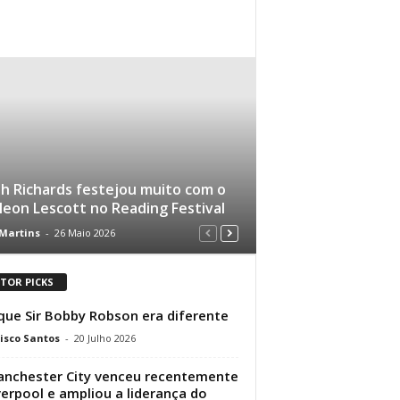
h Richards festejou muito com o
oleon Lescott no Reading Festival
 Martins
-
26 Maio 2026
ITOR PICKS
que Sir Bobby Robson era diferente
isco Santos
-
20 Julho 2026
nchester City venceu recentemente
verpool e ampliou a liderança do