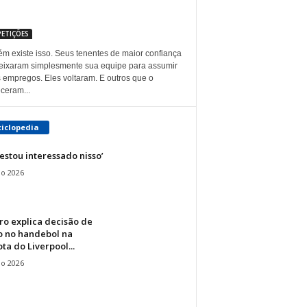
ETIÇÕES
m existe isso. Seus tenentes de maior confiança
eixaram simplesmente sua equipe para assumir
s empregos. Eles voltaram. E outros que o
ceram...
ciclopedia
estou interessado nisso’
io 2026
ro explica decisão de
o no handebol na
ta do Liverpool...
io 2026