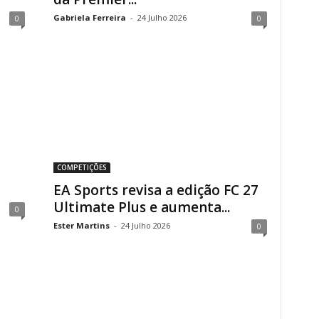
Gabriela Ferreira
-
24 Julho 2026
0
0
COMPETIÇÕES
EA Sports revisa a edição FC 27
Ultimate Plus e aumenta...
0
Ester Martins
-
24 Julho 2026
0