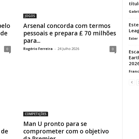
títul
Gabri
JOGOS
Este
pelo
Arsenal concorda com termos
Leag
 de
pessoais e prepara £ 70 milhões
Ester
para...
Rogério Ferreira
-
24 Julho 2026
0
0
Esca
Eart
2026
Franc
COMPETIÇÕES
Man U pronto para se
 de
comprometer com o objetivo
da Premier...