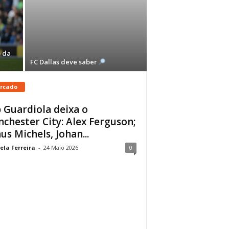
 da
FC Dallas deve saber
rcado
 Guardiola deixa o
chester City: Alex Ferguson;
us Michels, Johan...
ela Ferreira
-
24 Maio 2026
0