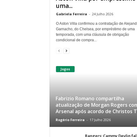
uma...
Gabriela Ferreira
-
24 Julho 2026
O Aston Villa confirmou a contratação de Alejand
Garnacho, do Chelsea, por empréstimo de uma
temporada, com uma cláusula de obrigação
condicional de compra...
Jogos
Fabrizio Romano compartilha
atualização de Morgan Rogers co
Arsenal após acordo de Christos T
Rogério Ferreira
-
17 Julho 2026
Rangers: Cammy Devlin fal