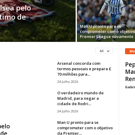
lsea pelo
stimo de
Man U pronto para se
comprometer com o objetivo
Premier League novamente
Me
All
Arsenal concorda com
Pep
termos pessoais e prepara £
Man
70 milhões para...
Ren
24 Julho 2026
Gabri
O verdadeiro mundo de
Madrid, para negar a
cidade de Rodri...
24 Julho 2026
Man U pronto para se
pelo
comprometer com o objetivo
 de
da Premier...