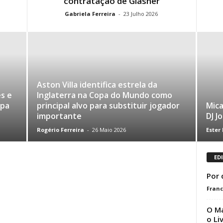
contratação de Glasner
Gabriela Ferreira
-
23 Julho 2026
Aston Villa identifica estrela da
s e
Inglaterra na Copa do Mundo como
opa
principal alvo para substituir jogador
Mica
importante
DJ J
Rogério Ferreira
-
26 Maio 2026
Ester
ED
Por 
Franc
O Ma
o Li