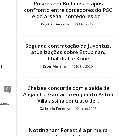
Prisões em Budapeste após
confronto entre torcedores do PSG
e do Arsenal, torcedores do...
Rogério Ferreira
-
30 Maio 2026
Segunda contratação da Juventus,
atualizações sobre Estupinan,
Chalobah e Koné
m
Ester Martins
-
16 Julho 2026
Chelsea concorda com a saída de
0
Alejandro Garnacho enquanto Aston
do
Villa assina contrato de...
ague,
Gabriela Ferreira
-
22 Julho 2026
Nottingham Forest é a primeira