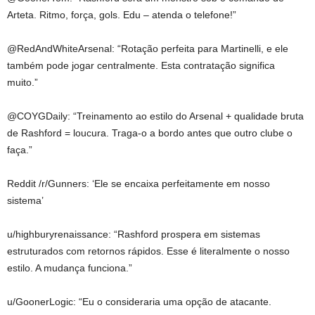
Arteta. Ritmo, força, gols. Edu – atenda o telefone!”
@RedAndWhiteArsenal: “Rotação perfeita para Martinelli, e ele
também pode jogar centralmente. Esta contratação significa
muito.”
@COYGDaily: “Treinamento ao estilo do Arsenal + qualidade bruta
de Rashford = loucura. Traga-o a bordo antes que outro clube o
faça.”
Reddit /r/Gunners: ‘Ele se encaixa perfeitamente em nosso
sistema’
u/highburyrenaissance: “Rashford prospera em sistemas
estruturados com retornos rápidos. Esse é literalmente o nosso
estilo. A mudança funciona.”
u/GoonerLogic: “Eu o consideraria uma opção de atacante.