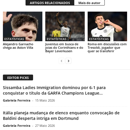
ARTIGOS RELACIONADOS
Mais do autor
ESTATÍSTICAS
ESTATÍSTICAS
ESTATÍSTICAS
Alejandro Garnacho
Juventus em busca de
Roma em discussões com
chega ao Aston Villa
joias do Corinthians e do
Tresoldi, jogador que
Bayer Leverkusen
quer se transferir
EDITOR PICKS
Sissamba Ladies Immigration dominou por 6-1 para
conquistar o título da GARFA Champions League...
Gabriela Ferreira
-
15 Maio 2026
Itália planeja mudança de elenco enquanto convocação de
Baldini desperta intriga em Dortmund
Gabriela Ferreira
-
27 Maio 2026