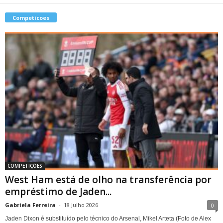
Competicoes
COMPETIÇÕES
West Ham está de olho na transferência por
empréstimo de Jaden...
Gabriela Ferreira
-
18 Julho 2026
0
Jaden Dixon é substituído pelo técnico do Arsenal, Mikel Arteta (Foto de Alex