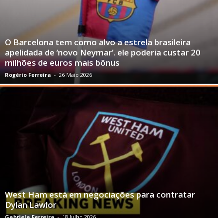
O Barcelona tem como alvo a estrela brasileira
apelidada de ‘novo Neymar’. ele poderia custar 20
milhões de euros mais bônus
Rogério Ferreira
-
26 Maio 2026
West Ham está em negociações para contratar
Dylan Lawlor
Gabriela Ferreira
-
18 Julho 2026