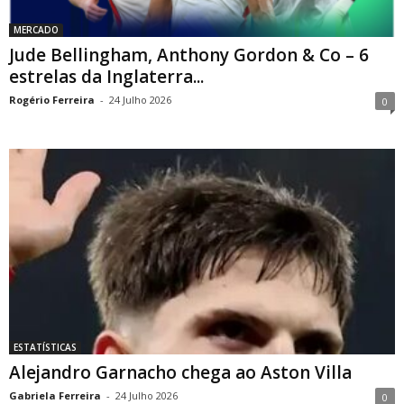
MERCADO
Jude Bellingham, Anthony Gordon & Co – 6
estrelas da Inglaterra...
Rogério Ferreira
-
24 Julho 2026
0
ESTATÍSTICAS
Alejandro Garnacho chega ao Aston Villa
Gabriela Ferreira
-
24 Julho 2026
0