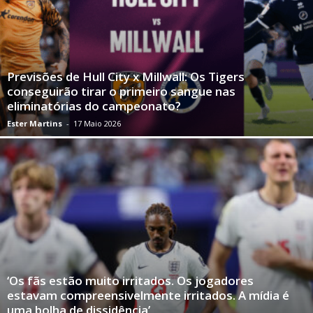
Previsões de Hull City x Millwall: Os Tigers
conseguirão tirar o primeiro sangue nas
eliminatórias do campeonato?
Ester Martins
-
17 Maio 2026
‘Os fãs estão muito irritados. Os jogadores
estavam compreensivelmente irritados. A mídia é
uma bolha de dissidência’