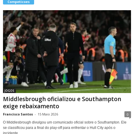
Competicoes
JOGOS
Middlesbrough oficializou e Southampton
exige rebaixamento
Francisco Santos
-
15 Maio 2026
0
O Middlesbrough divulgou um comunicado oficial sobre o Southampton. Ele
se classificou para a final do play-off para enfrentar o Hull City após o
incidente...