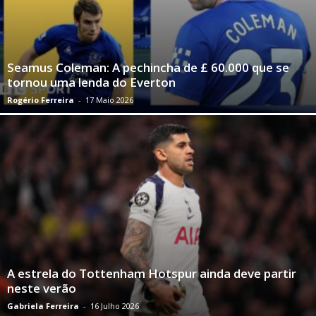
Seamus Coleman: A pechincha de £ 60.000 que se
tornou uma lenda do Everton
Rogério Ferreira
-
17 Maio 2026
A estrela do Tottenham Hotspur ainda deve partir
neste verão
Gabriela Ferreira
-
16 Julho 2026