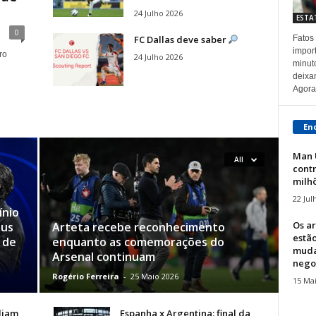
24 Julho 2026
ESTA
0
FC Dallas deve saber
Fatos
import
ro
24 Julho 2026
minut
deixa
Agora.
En
Man 
All
contr
milhõ
22 Jul
ínio
Os a
eus
Arteta recebe reconhecimento
estã
 de
enquanto as comemorações do
muda
Arsenal continuam
negoc
Rogério Ferreira
-
25 Maio 2026
15 Ma
liam
Espanha x Argentina: final da