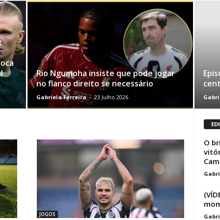
x
loca
l
Rio Ngumoha insiste que pode jogar
Epis
no flanco direito se necessário
cent
Gabriela Ferreira
-
23 Julho 2026
Gabri
ED
O br
vitó
Camp
Gabri
(VÍD
mome
JOGOS
Gabri