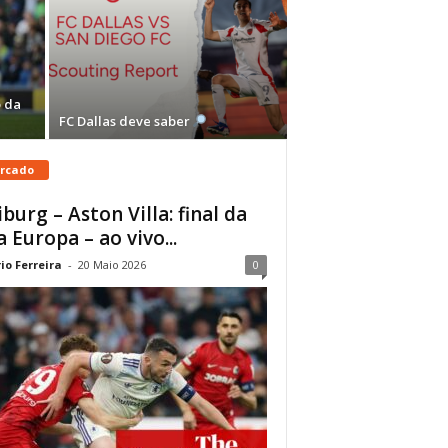
 da
FC Dallas deve saber
rcado
iburg – Aston Villa: final da
a Europa – ao vivo...
io Ferreira
-
20 Maio 2026
0