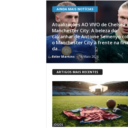
AINDA MAIS NOTÍCIAS
Atualizações AO VIVO de Chelsea 
Manchester City: A beleza do
calcanhar de Antoine Semenyo co
o Manchester City à frente na fina
da...
Ester Martins
-
16 Maio 2026
ARTIGOS MAIS RECENTES
JOGOS