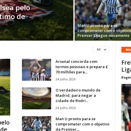
lsea pelo
stimo de
Man U pronto para se
comprometer com o objetivo
Premier League novamente
Me
All
Arsenal concorda com
Fre
termos pessoais e prepara £
Lig
70 milhões para...
Rogér
24 Julho 2026
O verdadeiro mundo de
Madrid, para negar a
cidade de Rodri...
24 Julho 2026
Man U pronto para se
pelo
comprometer com o objetivo
 de
da Premier...