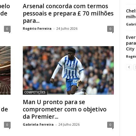
pelo
Arsenal concorda com termos
Chel
 de
pessoais e prepara £ 70 milhões
milh
para...
Gabri
Rogério Ferreira
-
24 Julho 2026
0
0
Ever
para
City
Rogér
COMPETIÇÕES
Man U pronto para se
 de
comprometer com o objetivo
da Premier...
Gabriela Ferreira
-
24 Julho 2026
0
0