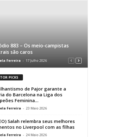
ódio 883 – Os meio-campistas
rais são caros
ela Ferreira
-
17 Julho 2026
ITOR PICKS
ilhantismo de Pajor garante a
ria do Barcelona na Liga dos
eões Feminina...
ela Ferreira
-
23 Maio 2026
EO) Salah relembra seus melhores
ntos no Liverpool com as filhas
ela Ferreira
-
24 Maio 2026