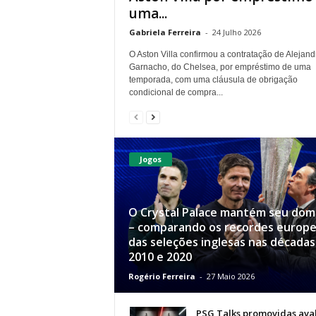
uma...
Gabriela Ferreira
-
24 Julho 2026
O Aston Villa confirmou a contratação de Alejand
Garnacho, do Chelsea, por empréstimo de uma
temporada, com uma cláusula de obrigação
condicional de compra...
Jogos
O Crystal Palace mantém seu dom
– comparando os recordes europ
das seleções inglesas nas décadas
2010 e 2020
Rogério Ferreira
-
27 Maio 2026
PSG Talks promovidas ava