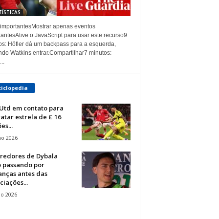
TÍSTICAS
 importantesMostrar apenas eventos
antesAtive o JavaScript para usar este recurso9
os: Höfler dá um backpass para a esquerda,
ndo Watkins entrar.Compartilhar7 minutos:
..
ciclopedia
Utd em contato para
atar estrela de £ 16
es...
ho 2026
rredores de Dybala
o passando por
nças antes das
iações...
io 2026