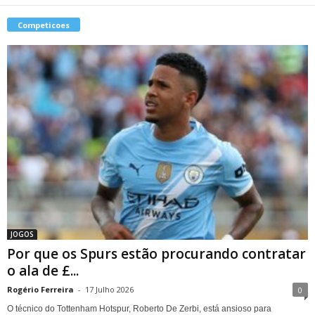
Competicoes
JOGOS
Por que os Spurs estão procurando contratar
o ala de £...
Rogério Ferreira
-
17 Julho 2026
0
O técnico do Tottenham Hotspur, Roberto De Zerbi, está ansioso para