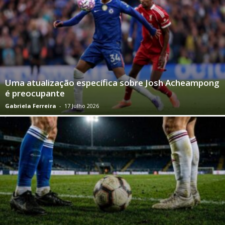
Uma atualização específica sobre Josh Acheampong
é preocupante
Gabriela Ferreira
-
17 Julho 2026