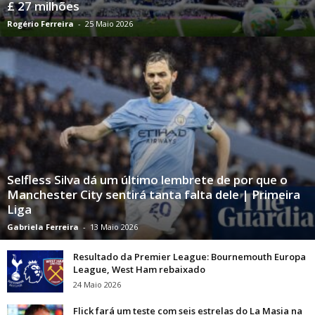
£ 27 milhões
Rogério Ferreira
-
25 Maio 2026
Selfless Silva dá um último lembrete de por que o
Manchester City sentirá tanta falta dele | Primeira
Liga
Gabriela Ferreira
-
13 Maio 2026
Resultado da Premier League: Bournemouth Europa
League, West Ham rebaixado
24 Maio 2026
Flick fará um teste com seis estrelas do La Masia na