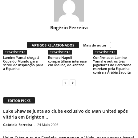
Rogério Ferreira
ARTIGOS RELACIONADOS
Mais do autor
ESTATÍSTICAS
ESTATÍSTICAS
ESTATÍSTICAS
Lamine Yamal chega à
Roma e Napoli
Confirmado: Lamine
Copa do Mundo para
compartilham interesse
Yamal e outros três
servir de inspiração para
em Molina, do Atlético
jogadores do Barcelona
a Espanha
estreiam pela Espanha
contra a Arábia Saudita
EDITOR PICKS
Luke Shaw se junta ao clube exclusivo do Man United após
vitória em Brighton...
Gabriela Ferreira
-
24 Maio 2026
Veja: O truque da Escócia, propenso a Weir, para chocar Israel