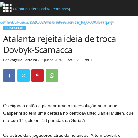
Início
ESTATÍSTICAS
Atalanta rejeita ideia de troca Dovbyk-Scamacca
ESTATÍSTICAS
Atalanta rejeita ideia de troca
Dovbyk-Scamacca
Por
Rogério Ferreira
-
3 Junho 2026
158
0
Os ciganos estão a planear uma mini-revolução no ataque.
Gasperini só tem uma certeza no centroavante: Daniel Mullen, que
marcou 14 gols em 18 partidas da Série A.
Os outros dois jogadores atrás do holandês, Artem Dovbik e