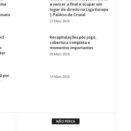
 uma
a vencer a final e ocupar um
lugar de direito na Liga Europa
onato
| Palácio de Cristal
27 Maio 2026
 AO
Recapitulações pós-jogo,
cobertura completa e
o
momentos importantes
ter
29 Maio 2026
á por
14 Maio 2026
–
NÃO PERCA