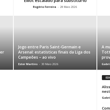
Elliot escalado para substituí-lo
Rogério Ferreira
-
28 Maio 2026
Jogo entre Paris Saint-Germain e
A m
er
Arsenal: estatísticas finais da Liga dos
Tot
Campeões – ao vivo
pro
Ester Martins
-
30 Maio 2026
Gabri
ED
Alis
nest
Gabri
Como