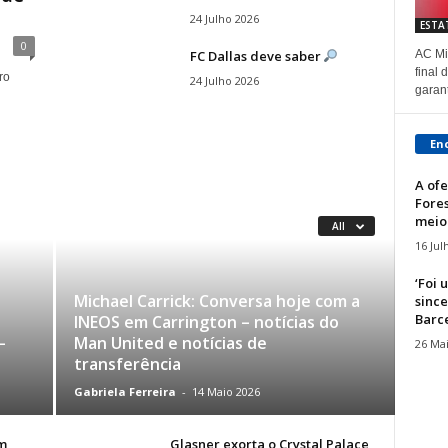
24 Julho 2026
ESTA
0
FC Dallas deve saber
AC Mi
final
ro
24 Julho 2026
garant
En
A ofe
Fore
meio-
All
16 Jul
‘Foi
Michael Carrick: Conversa hoje com a
since
Barcel
INEOS em Carrington – notícias do
–
Man United e notícias de
26 Ma
transferência
Gabriela Ferreira
-
14 Maio 2026
m
Glasner exorta o Crystal Palace