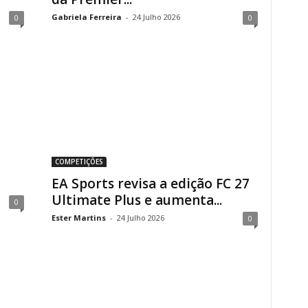
Gabriela Ferreira
-
24 Julho 2026
0
0
COMPETIÇÕES
EA Sports revisa a edição FC 27
Ultimate Plus e aumenta...
0
Ester Martins
-
24 Julho 2026
0