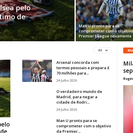
lsea pelo
stimo de
Man U pronto para se
comprometer com o objetivo
Premier League novamente
Me
All
Arsenal concorda com
Mil
termos pessoais e prepara £
sep
70 milhões para...
Rogér
24 Julho 2026
O verdadeiro mundo de
Madrid, para negar a
cidade de Rodri...
24 Julho 2026
Man U pronto para se
pelo
comprometer com o objetivo
 de
da Premier...