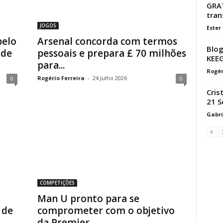
GRA
tran
JOGOS
Ester
pelo
Arsenal concorda com termos
Blog
 de
pessoais e prepara £ 70 milhões
KEEG
para...
Rogér
Rogério Ferreira
-
24 Julho 2026
0
0
Cris
21 S
Gabri
COMPETIÇÕES
Man U pronto para se
 de
comprometer com o objetivo
da Premier...