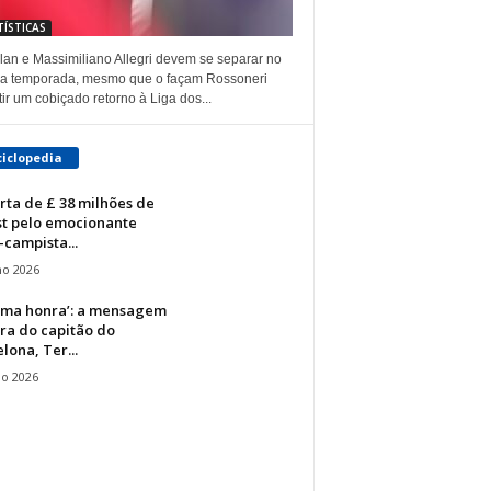
TÍSTICAS
lan e Massimiliano Allegri devem se separar no
 da temporada, mesmo que o façam Rossoneri
ir um cobiçado retorno à Liga dos...
ciclopedia
rta de £ 38 milhões de
st pelo emocionante
campista...
ho 2026
 uma honra’: a mensagem
ra do capitão do
ona, ​​Ter...
io 2026