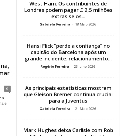
West Ham: Os contribuintes de
Londres podem pagar £ 2,5 milhões
extras se os...
Gabriela Ferreira
-
18 Maio 2026
Hansi Flick “perde a confiança” no
capitão do Barcelona após um
grande incidente. relacionamento...
, ​​
Rogério Ferreira
-
23 Julho 2026
mar
As principais estatísticas mostram
0
que Gleison Bremer continua crucial
z o
para a Juventus
na e
Gabriela Ferreira
-
21 Maio 2026
Mark Hughes deixa Carlisle com Rob