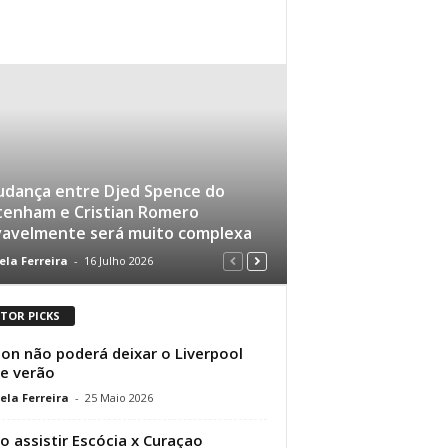
udança entre Djed Spence do
tenham e Cristian Romero
vavelmente será muito complexa
ela Ferreira
-
16 Julho 2026
ITOR PICKS
son não poderá deixar o Liverpool
e verão
ela Ferreira
-
25 Maio 2026
 assistir Escócia x Curaçao