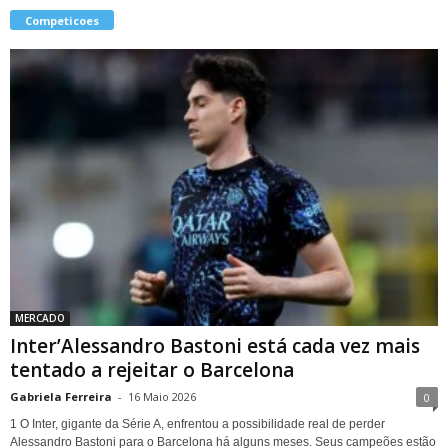
Competicoes
MERCADO
Inter’Alessandro Bastoni está cada vez mais
tentado a rejeitar o Barcelona
Gabriela Ferreira
-
16 Maio 2026
0
1 O Inter, gigante da Série A, enfrentou a possibilidade real de perder
Alessandro Bastoni para o Barcelona há alguns meses. Seus campeões estão