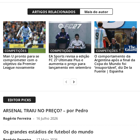
ARTIGOS RELACIONADOS
Mais do autor
COMPETIÇÕES
COMPETIÇÕES
COMPETIÇÕES
Man U pronto para se
EA Sports revisa a edição
O comportamento da
comprometer com o
FC 27 Ultimate Plus e
Argentina após a final da
objetivo da Premier
aumenta o preço para
Copa do Mundo foi
League novamente
lançamento em setembro
‘insuportável’, diz De la
Fuente | Espanha
EDITOR PICKS
ARSENAL TRAIU NO PREÇO? – por Pedro
Rogério Ferreira
-
16 Julho 2026
Os grandes estádios de futebol do mundo
Rogério Ferreira
-
17 Maio 2026