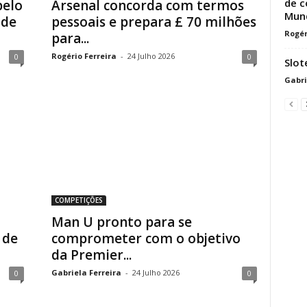
de c
pelo
Arsenal concorda com termos
Mund
 de
pessoais e prepara £ 70 milhões
Rogér
para...
Rogério Ferreira
-
24 Julho 2026
0
0
Slot
Gabri
COMPETIÇÕES
Man U pronto para se
 de
comprometer com o objetivo
da Premier...
Gabriela Ferreira
-
24 Julho 2026
0
0