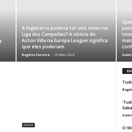
Quai
A Inglaterra poderia ter seis times na
pass
Liga dos Campeões? A vitória do
tem
y
Aston Villa na Europa League significa
maio
que eles poderiam
conf
Rogério Ferreira
-
20 Maio 2026
Gabri
ED
Tudo
Rogér
‘Tud
Saka
Gabri
JOGOS
O We