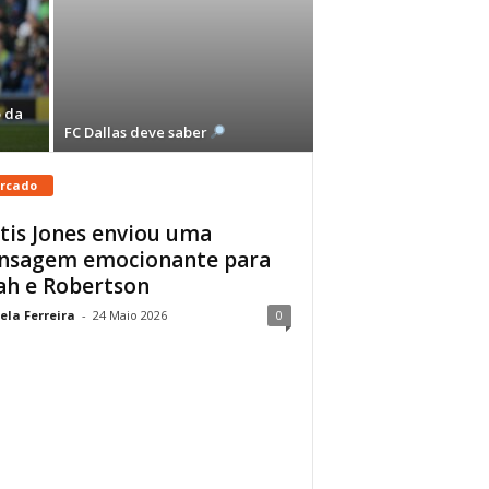
 da
FC Dallas deve saber
rcado
tis Jones enviou uma
nsagem emocionante para
ah e Robertson
ela Ferreira
-
24 Maio 2026
0