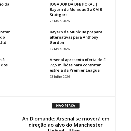
io da
JOGADOR DA DFB POKAL |
Bayern de Munique 3 x 0 VfB
Stuttgart
23 Maio 2026
tratar
Bayern de Munique prepara
 do
alternativas para Anthony
 Utd
Gordon
17 Maio 2026
m à
Arsenal apresenta oferta de £
 dos
72,5 milhões para contratar
estrela da Premier League
23 Julho 2026
NÃO PERCA
An Diomande: Arsenal se moverá em
direção ao alvo do Manchester
United – Man...