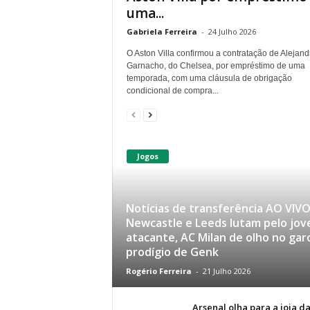
uma...
Gabriela Ferreira
-
24 Julho 2026
O Aston Villa confirmou a contratação de Alejand
Garnacho, do Chelsea, por empréstimo de uma
temporada, com uma cláusula de obrigação
condicional de compra...
Jogos
Notícias de transferência AO VIVO
Newcastle e Leeds lutam pelo jo
atacante, AC Milan de olho no gar
prodígio de Genk
Rogério Ferreira
-
21 Julho 2026
Arsenal olha para a joia d