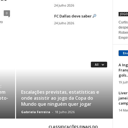
24 Julho 2026
0
JOGO
FC Dallas deve saber
ro
Curti
24 Julho 2026
despe
Robert
Empire
En
A Ing
All
Franç
gols..
19 Jul
:
vem
Escalações previstas, estatísticas e
Liver
oto-
onde assistir ao jogo da Copa do
janei
campi
Mundo que ninguém quer jogar
14 Ma
Gabriela Ferreira
-
18 Julho 2026
a
CLASSIFICAÇÕES FINAIS DO