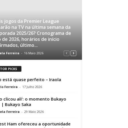
s jogos da Premier League
arão na TV na última semana da
porada 2025/26? Cronograma de
 de 2026, horários de início
irmados, último...
ela Ferreira
-
16 Maio 2026
ITOR PICKS
 está quase perfeito – Iraola
io Ferreira
-
17 Julho 2026
o clicou ali’: o momento Bukayo
 | Bukayo Saka
ela Ferreira
-
29 Maio 2026
st Ham ofereceu a oportunidade