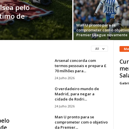
lsea pelo
stimo de
Man U pronto para se
comprometer com o objetivo
Premier League novamente
Me
All
Arsenal concorda com
Cur
termos pessoais e prepara £
me
70 milhões para...
Sal
24 Julho 2026
Gabri
O verdadeiro mundo de
Madrid, para negar a
cidade de Rodri...
24 Julho 2026
Man U pronto para se
pelo
comprometer com o objetivo
 de
da Premier...