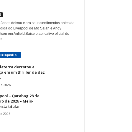
S
s Jones deixou claro seus sentimentos antes da
dida do Liverpool de Mo Salah e Andy
son em Anfield.Baixe o aplicativo oficial do
...
ciclopedia
laterra derrotou a
a em um thriller de dez
.
ho 2026
pool – Qarabag 28 de
ro de 2026 – Meio-
sta titular
io 2026