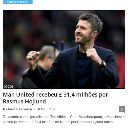
Competicoes
JOGOS
Man United recebeu £ 31,4 milhões por
Rasmus Hojlund
Gabriela Ferreira
-
30 Maio 2026
0
De acordo com o jornalista do The Athletic, Chris Weatherspoon, o Manchester
United já recebeu £ 31,4 milhões do Napoli por Rasmus Hojlund antes...