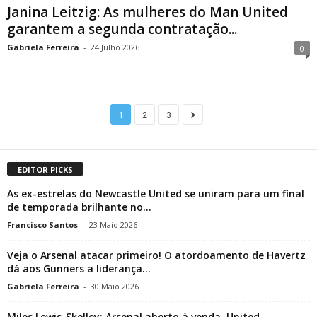
Janina Leitzig: As mulheres do Man United
garantem a segunda contratação...
Gabriela Ferreira
-
24 Julho 2026
0
1
2
3
EDITOR PICKS
As ex-estrelas do Newcastle United se uniram para um final
de temporada brilhante no...
Francisco Santos
-
23 Maio 2026
Veja o Arsenal atacar primeiro! O atordoamento de Havertz
dá aos Gunners a liderança...
Gabriela Ferreira
-
30 Maio 2026
Miles Lewis-Skelley: Arsenal aberto à venda, United