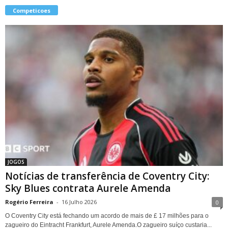
Competicoes
JOGOS
Notícias de transferência de Coventry City:
Sky Blues contrata Aurele Amenda
Rogério Ferreira
-
16 Julho 2026
0
O Coventry City está fechando um acordo de mais de £ 17 milhões para o
zagueiro do Eintracht Frankfurt, Aurele Amenda.O zagueiro suíço custaria...