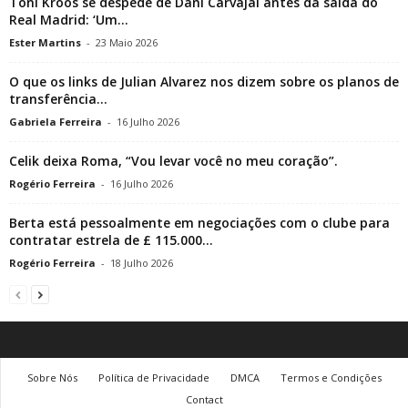
Toni Kroos se despede de Dani Carvajal antes da saída do
Real Madrid: ‘Um...
Ester Martins
-
23 Maio 2026
O que os links de Julian Alvarez nos dizem sobre os planos de
transferência...
Gabriela Ferreira
-
16 Julho 2026
Celik deixa Roma, “Vou levar você no meu coração”.
Rogério Ferreira
-
16 Julho 2026
Berta está pessoalmente em negociações com o clube para
contratar estrela de £ 115.000...
Rogério Ferreira
-
18 Julho 2026
Sobre Nós
Política de Privacidade
DMCA
Termos e Condições
Contact