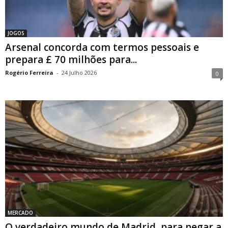
JOGOS
Arsenal concorda com termos pessoais e
prepara £ 70 milhões para...
Rogério Ferreira
-
24 Julho 2026
0
MERCADO
O verdadeiro mundo de Madrid, para negar a