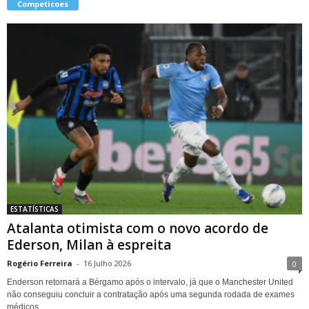
Competicoes
ESTATÍSTICAS
Atalanta otimista com o novo acordo de
Ederson, Milan à espreita
Rogério Ferreira
-
16 Julho 2026
0
Enderson retornará a Bérgamo após o intervalo, já que o Manchester United
não conseguiu concluir a contratação após uma segunda rodada de exames
médicos...