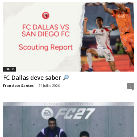
JOGOS
FC Dallas deve saber
Francisco Santos
-
24 Julho 2026
0