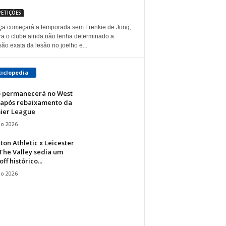
ETIÇÕES
ça começará a temporada sem Frenkie de Jong,
a o clube ainda não tenha determinado a
ão exata da lesão no joelho e...
ciclopedia
 permanecerá no West
após rebaixamento da
ier League
io 2026
ton Athletic x Leicester
 The Valley sedia um
ff histórico...
io 2026