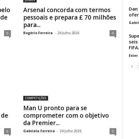
Dan 
pelo
Arsenal concorda com termos
ofer
 de
pessoais e prepara £ 70 milhões
Gabri
para...
Rogério Ferreira
-
24 Julho 2026
0
0
Supe
seis
FIFA.
Ester
COMPETIÇÕES
Man U pronto para se
 de
comprometer com o objetivo
da Premier...
Gabriela Ferreira
-
24 Julho 2026
0
0