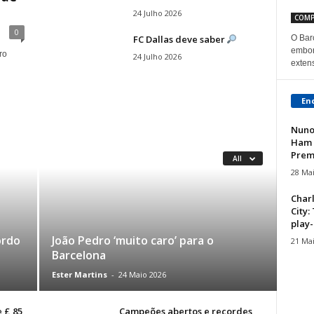
24 Julho 2026
COMP
0
FC Dallas deve saber
O Bar
embor
ro
24 Julho 2026
extens
En
Nuno
Ham 
Prem
All
28 Ma
Charl
City:
play-o
ordo
João Pedro ‘muito caro’ para o
21 Ma
Barcelona
Ester Martins
-
24 Maio 2026
 £ 85
Campeões abertos e recordes