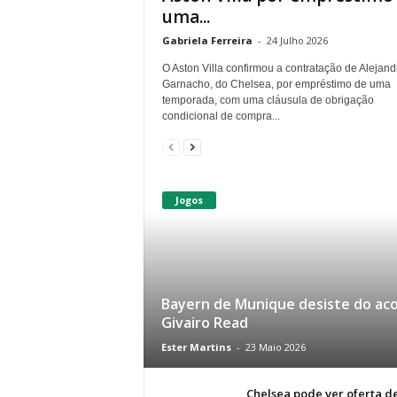
uma...
Gabriela Ferreira
-
24 Julho 2026
O Aston Villa confirmou a contratação de Alejand
Garnacho, do Chelsea, por empréstimo de uma
temporada, com uma cláusula de obrigação
condicional de compra...
Jogos
Bayern de Munique desiste do ac
Givairo Read
Ester Martins
-
23 Maio 2026
Chelsea pode ver oferta de