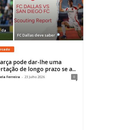
 da
FC Dallas deve saber
rcado
arça pode dar-lhe uma
ertação de longo prazo se a...
ela Ferreira
-
23 Julho 2026
0