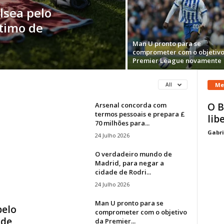
lsea pelo
stimo de
Man U pronto para se
comprometer com o objetivo
Premier League novamente
Me
All
Arsenal concorda com
O B
termos pessoais e prepara £
lib
70 milhões para...
Gabri
24 Julho 2026
O verdadeiro mundo de
Madrid, para negar a
cidade de Rodri...
24 Julho 2026
Man U pronto para se
pelo
comprometer com o objetivo
 de
da Premier...