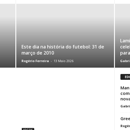
Lami
Este dia na história do futebol: 31 de
cele
março de 2010
par
Rogério Ferreira
-
13 Maio 2026
Gabri
ED
Man 
com 
nov
Gabri
Gre
Rogér
JOGOS