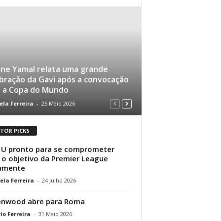
ne Yamal relata uma grande
bração da Gavi após a convocação
a a Copa do Mundo
ela Ferreira
-
25 Maio 2026
ITOR PICKS
U pronto para se comprometer
o objetivo da Premier League
amente
ela Ferreira
-
24 Julho 2026
enwood abre para Roma
io Ferreira
-
31 Maio 2026