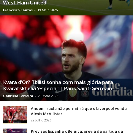
West Ham United
Francisco Santos
-
19 Maio 2026
Kvara d’Or? Tbilisi sonha com mais glória para
Kvaratskhelia ‘especial’ | Paris Saint-Germain
Gabriela Ferreira
-
29 Maio 2026
Andoni Iraola não permitirá que o Liverpool venda
Alexis McAllister
22 Julho 2026
Previsão Espanha x Bélgica: prévia da partida da