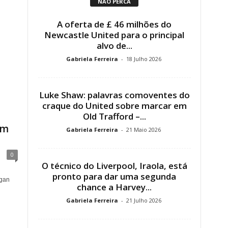
NÃO PERCA
A oferta de £ 46 milhões do
Newcastle United para o principal
alvo de...
Gabriela Ferreira
-
18 Julho 2026
Luke Shaw: palavras comoventes do
craque do United sobre marcar em
Old Trafford –...
em
Gabriela Ferreira
-
21 Maio 2026
0
O técnico do Liverpool, Iraola, está
pronto para dar uma segunda
rgan
chance a Harvey...
Gabriela Ferreira
-
21 Julho 2026