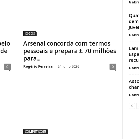
Gabri
Quat
demo
Juve
JOGOS
Gabri
pelo
Arsenal concorda com termos
Lami
 de
pessoais e prepara £ 70 milhões
Espa
para...
recu
Rogério Ferreira
-
24 Julho 2026
0
0
Gabri
Asto
chan
Gabri
COMPETIÇÕES