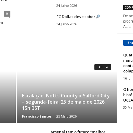
24 Julho 2026
COMP
0
FC Dallas deve saber
De ac
progr
ro
24 Julho 2026
Atalan
En
Quat
minu
cont
All
colap
16 Jul
O ho
hist
Escalação: Notts County x Salford City
UCL
– segunda-feira, 25 de maio de 2026,
15h BST
30 Ma
Francisco Santos
-
25 Maio 2026
Arsenal tem o futuro “melhor