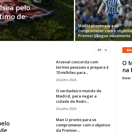
lsea pelo
stimo de
Man U pronto para se
comprometer com o objetivo
Premier League novamente
Me
All
Arsenal concorda com
O M
termos pessoais e prepara £
na 
70 milhões para...
Ester
24 Julho 2026
O verdadeiro mundo de
Madrid, para negar a
cidade de Rodri...
24 Julho 2026
Man U pronto para se
pelo
comprometer com o objetivo
 de
da Premier...