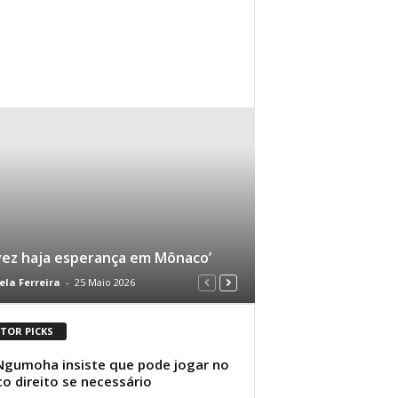
vez haja esperança em Mônaco’
ela Ferreira
-
25 Maio 2026
ITOR PICKS
Ngumoha insiste que pode jogar no
co direito se necessário