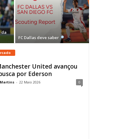
 da
FC Dallas deve saber
rcado
anchester United avançou
busca por Ederson
 Martins
-
22 Maio 2026
0