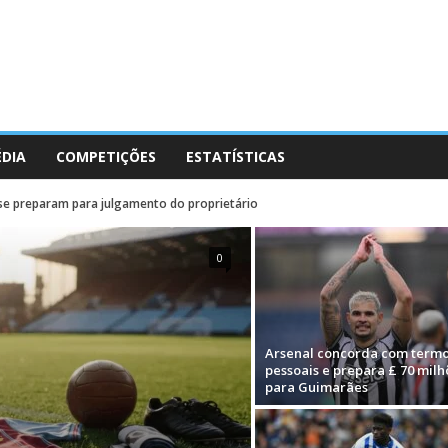
ÉDIA
COMPETIÇÕES
ESTATÍSTICAS
 se preparam para julgamento do proprietário
0
Arsenal concorda com term
pessoais e prepara £ 70 milh
para Guimarães