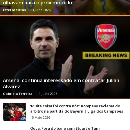
olhavam para o próximo ciclo
Ester Martins
-
23 Julho 2026
Arsenal continua interessado em contratar Julian
Alvarez
Gabriela Ferreira
-
19 Julho 2026
‘Muita coisa foi contra nós’: Kompany reclama do
árbitro na partida do Bayern | Liga dos Campeões
15 Maio 2026
Ouça: Fora do baile com Stuart e Tam